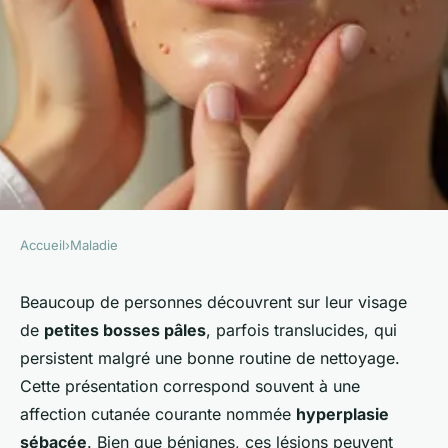
Accueil
›
Maladie
MALADIE
Traitement de l'hyperplasie
Beaucoup de personnes découvrent sur leur visage
de
petites bosses pâles
, parfois translucides, qui
sébacée : solutions modernes
persistent malgré une bonne routine de nettoyage.
et approches complémentaires
Cette présentation correspond souvent à une
affection cutanée courante nommée
hyperplasie
Aaron
•
8 février 2026
•
6 min de lecture
sébacée
. Bien que bénignes, ces lésions peuvent