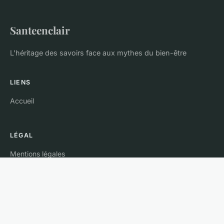
Santeenclair
L'héritage des savoirs face aux mythes du bien-être
LIENS
Accueil
LÉGAL
Mentions légales
Contact
© 2026 Santeenclair. Tous droits réservés.