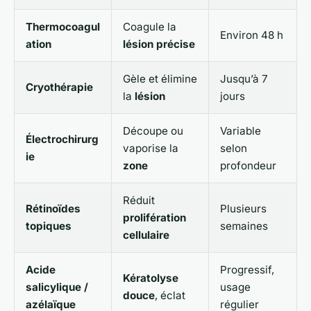
Thermocoagul
Coagule la
Environ 48 h
ation
lésion précise
Gèle et élimine
Jusqu’à 7
Cryothérapie
la
lésion
jours
Découpe ou
Variable
Électrochirurg
vaporise la
selon
ie
zone
profondeur
Réduit
Rétinoïdes
Plusieurs
prolifération
topiques
semaines
cellulaire
Acide
Progressif,
Kératolyse
salicylique /
usage
douce
, éclat
azélaïque
régulier